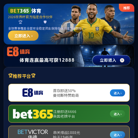
******
best365·(中国区)官方网站
当前位置：
首页
-
师资力量
学术型硕士研究生导师
2026-01-23
专业型硕士研究生导师
2026-01-23
上页
1
下页
跳转
共2条
第
/1页